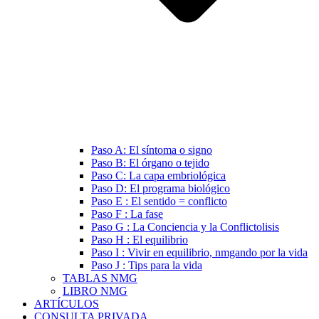
Paso A: El síntoma o signo
Paso B: El órgano o tejido
Paso C: La capa embriológica
Paso D: El programa biológico
Paso E : El sentido = conflicto
Paso F : La fase
Paso G : La Conciencia y la Conflictolisis
Paso H : El equilibrio
Paso I : Vivir en equilibrio, nmgando por la vida
Paso J : Tips para la vida
TABLAS NMG
LIBRO NMG
ARTÍCULOS
CONSULTA PRIVADA