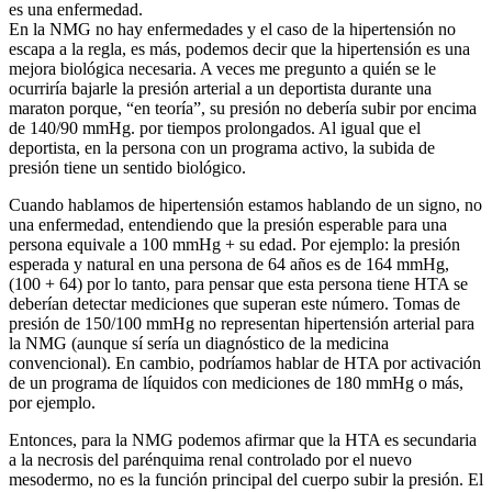
es una enfermedad.
En la NMG no hay enfermedades y el caso de la hipertensión no
escapa a la regla, es más, podemos decir que la hipertensión es una
mejora biológica necesaria. A veces me pregunto a quién se le
ocurriría bajarle la presión arterial a un deportista durante una
maraton porque, “en teoría”, su presión no debería subir por encima
de 140/90 mmHg. por tiempos prolongados. Al igual que el
deportista, en la persona con un programa activo, la subida de
presión tiene un sentido biológico.
Cuando hablamos de hipertensión estamos hablando de un signo, no
una enfermedad, entendiendo que la presión esperable para una
persona equivale a 100 mmHg + su edad. Por ejemplo: la presión
esperada y natural en una persona de 64 años es de 164 mmHg,
(100 + 64) por lo tanto, para pensar que esta persona tiene HTA se
deberían detectar mediciones que superan este número. Tomas de
presión de 150/100 mmHg no representan hipertensión arterial para
la NMG (aunque sí sería un diagnóstico de la medicina
convencional). En cambio, podríamos hablar de HTA por activación
de un programa de líquidos con mediciones de 180 mmHg o más,
por ejemplo.
Entonces, para la NMG podemos afirmar que la HTA es secundaria
a la necrosis del parénquima renal controlado por el nuevo
mesodermo, no es la función principal del cuerpo subir la presión. El