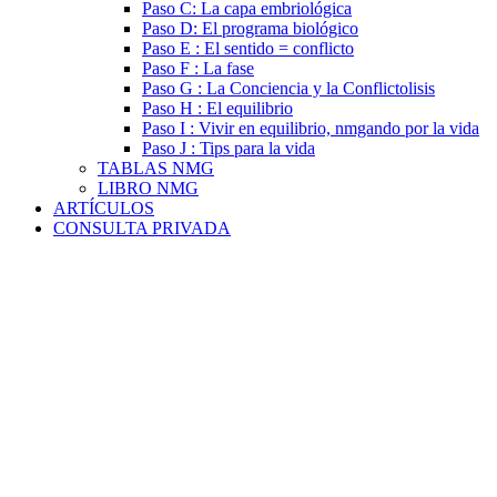
Paso C: La capa embriológica
Paso D: El programa biológico
Paso E : El sentido = conflicto
Paso F : La fase
Paso G : La Conciencia y la Conflictolisis
Paso H : El equilibrio
Paso I : Vivir en equilibrio, nmgando por la vida
Paso J : Tips para la vida
TABLAS NMG
LIBRO NMG
ARTÍCULOS
CONSULTA PRIVADA