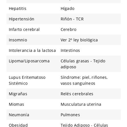
Hepatitis
Hígado
Hipertensión
Riñón - TCR
Infarto cerebral
Cerebro
Insomnio
Ver 2º ley biológica
Intolerancia a la lactosa
Intestinos
Lipoma/Liposarcoma
Células grasas - Tejido
adiposo
Lupus Eritematoso
Síndrome: piel, riñones,
Sistémico
vasos sanguíneos
Migrañas
Relés cerebrales
Miomas
Musculatura uterina
Neumonía
Pulmones
Obesidad
Tejido Adiposo - Células