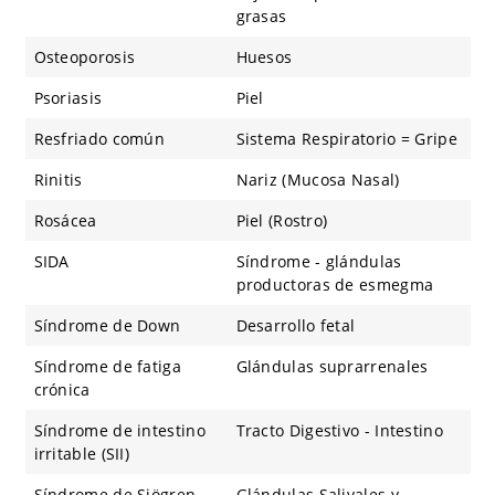
grasas
Osteoporosis
Huesos
Psoriasis
Piel
Resfriado común
Sistema Respiratorio = Gripe
Rinitis
Nariz (Mucosa Nasal)
Rosácea
Piel (Rostro)
SIDA
Síndrome - glándulas
productoras de esmegma
Síndrome de Down
Desarrollo fetal
Síndrome de fatiga
Glándulas suprarrenales
crónica
Síndrome de intestino
Tracto Digestivo - Intestino
irritable (SII)
Síndrome de Sjögren
Glándulas Salivales y