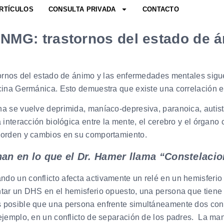
RTÍCULOS
CONSULTA PRIVADA
CONTACTO
 NMG: trastornos del estado de 
stornos del estado de ánimo y las enfermedades mentales sigu
cina Germánica. Esto demuestra que existe una correlación ent
a se vuelve deprimida, maníaco-depresiva, paranoica, autista
 interacción biológica entre la mente, el cerebro y el órgano
esorden y cambios en su comportamiento.
inan en lo que el Dr. Hamer llama “Constelaci
o un conflicto afecta activamente un relé en un hemisferio c
tar un DHS en el hemisferio opuesto, una persona que tiene 
posible que una persona enfrente simultáneamente dos conflic
 ejemplo, en un conflicto de separación de los padres. La m