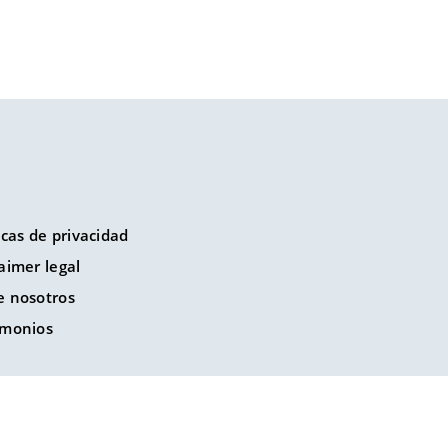
icas de privacidad
aimer legal
e nosotros
imonios