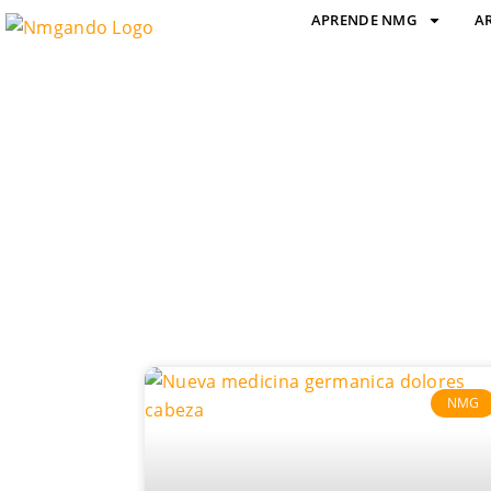
APRENDE NMG
A
NMG