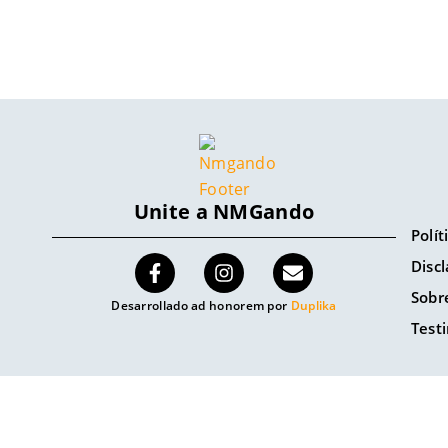
Unite a NMGando
Polít
Discl
Sobr
Desarrollado ad honorem por
Duplika
Test